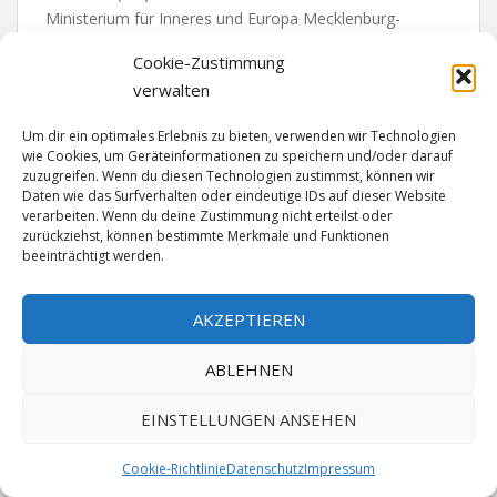
Ministerium für Inneres und Europa Mecklenburg-
Vorpommern die Jahresbilanz zum
Cookie-Zustimmung
Verkehrsunfallgeschehen 2020. Ergänzend dazu stellt die
verwalten
Polizeiinspektion Stralsund im Folgenden die
Verkehrsunfallbilanz des vergangenen Jahres für ihren
Um dir ein optimales Erlebnis zu bieten, verwenden wir Technologien
Zuständigkeitsbereich vor:
wie Cookies, um Geräteinformationen zu speichern und/oder darauf
zuzugreifen. Wenn du diesen Technologien zustimmst, können wir
Im Landkreis Vorpommern-Rügen ereigneten sich im
Daten wie das Surfverhalten oder eindeutige IDs auf dieser Website
Jahr 2020 insgesamt 8.543 Verkehrsunfälle, die durch die
verarbeiten. Wenn du deine Zustimmung nicht erteilst oder
Polizei aufgenommen wurden. Damit zeigt sich der
zurückziehst, können bestimmte Merkmale und Funktionen
beeinträchtigt werden.
Rückgang an Verkehrsunfällen nicht nur landesweit,
sondern auch im Zuständigkeitsbereich der
Polizeiinspektion Stralsund, wo die Gesamtzahl um 8,0
AKZEPTIEREN
Prozent zurückging (2019: 9.289). Landesweit sanken die
Verkehrsunfallzahlen um 9,3 Prozent. Auch die Zahl der
ABLEHNEN
verunglückten Personen (leicht, schwer und tödlich
verletzte Menschen) ging deutlich zurück. Im
EINSTELLUNGEN ANSEHEN
vergangenen Jahr verunglückten bei insgesamt 742
Verkehrsunfällen 975 Personen. Das stellt einen
Cookie-Richtlinie
Datenschutz
Impressum
Rückgang um 13,72 Prozent zum Vorjahreszeitraum dar