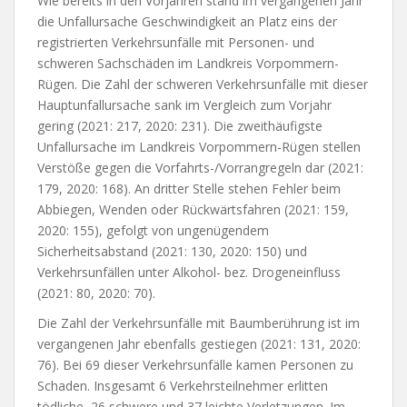
Wie bereits in den Vorjahren stand im vergangenen Jahr
die Unfallursache Geschwindigkeit an Platz eins der
registrierten Verkehrsunfälle mit Personen- und
schweren Sachschäden im Landkreis Vorpommern-
Rügen. Die Zahl der schweren Verkehrsunfälle mit dieser
Hauptunfallursache sank im Vergleich zum Vorjahr
gering (2021: 217, 2020: 231). Die zweithäufigste
Unfallursache im Landkreis Vorpommern-Rügen stellen
Verstöße gegen die Vorfahrts-/Vorrangregeln dar (2021:
179, 2020: 168). An dritter Stelle stehen Fehler beim
Abbiegen, Wenden oder Rückwärtsfahren (2021: 159,
2020: 155), gefolgt von ungenügendem
Sicherheitsabstand (2021: 130, 2020: 150) und
Verkehrsunfällen unter Alkohol- bez. Drogeneinfluss
(2021: 80, 2020: 70).
Die Zahl der Verkehrsunfälle mit Baumberührung ist im
vergangenen Jahr ebenfalls gestiegen (2021: 131, 2020:
76). Bei 69 dieser Verkehrsunfälle kamen Personen zu
Schaden. Insgesamt 6 Verkehrsteilnehmer erlitten
tödliche, 26 schwere und 37 leichte Verletzungen. Im