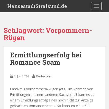
S
HansestadtStralsund.de
TOGGLE
k
i
p
t
Schlagwort:
Vorpommern-
o
Rügen
m
a
i
Ermittlungserfolg bei
n
c
Romance Scam
o
n
t
2. Juli 2024
Redaktion
e
n
Landkreis Vorpommern-Rügen (ots). Im Rahmen von
t
Ermittlungen in einem anderen Sachverhalt kam es zu
einem Ermittlungserfolg eines noch nicht zur Anzeige
gebrachten Romance Scams. So konnten einer 69-