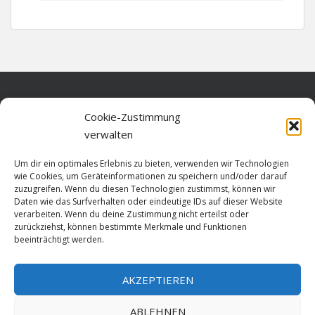
Home
Cookie-Zustimmung
verwalten
Über diese Seite
Um dir ein optimales Erlebnis zu bieten, verwenden wir Technologien
Datenschutz
wie Cookies, um Geräteinformationen zu speichern und/oder darauf
zuzugreifen. Wenn du diesen Technologien zustimmst, können wir
Cookie-Richtlinie (EU)
Daten wie das Surfverhalten oder eindeutige IDs auf dieser Website
verarbeiten. Wenn du deine Zustimmung nicht erteilst oder
Impressum
zurückziehst, können bestimmte Merkmale und Funktionen
beeinträchtigt werden.
AKZEPTIEREN
HOME
ABLEHNEN