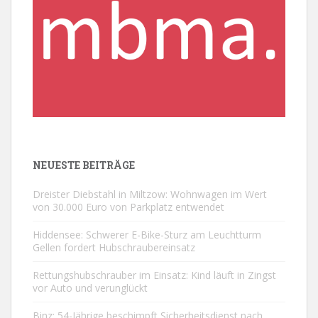
NEUESTE BEITRÄGE
Dreister Diebstahl in Miltzow: Wohnwagen im Wert
von 30.000 Euro von Parkplatz entwendet
Hiddensee: Schwerer E-Bike-Sturz am Leuchtturm
Gellen fordert Hubschraubereinsatz
Rettungshubschrauber im Einsatz: Kind läuft in Zingst
vor Auto und verunglückt
Binz: 54-Jährige beschimpft Sicherheitsdienst nach