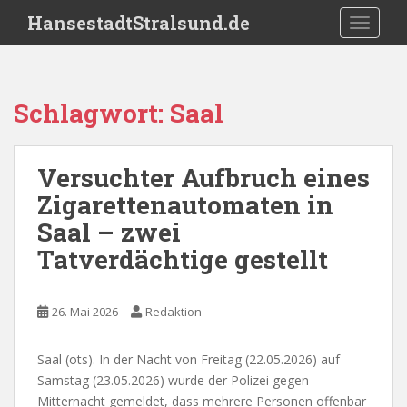
S
HansestadtStralsund.de
TOGGLE
k
i
p
t
Schlagwort:
Saal
o
m
a
Versuchter Aufbruch eines
i
Zigarettenautomaten in
n
c
Saal – zwei
o
Tatverdächtige gestellt
n
t
e
26. Mai 2026
Redaktion
n
t
Saal (ots). In der Nacht von Freitag (22.05.2026) auf
Samstag (23.05.2026) wurde der Polizei gegen
Mitternacht gemeldet, dass mehrere Personen offenbar