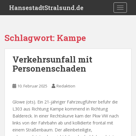
S
HansestadtStralsund.de
TOGGLE
k
i
p
t
Schlagwort:
Kampe
o
m
a
Verkehrsunfall mit
i
Personenschaden
n
c
o
10. Februar 2025
Redaktion
n
t
e
Glowe (ots). Ein 21-jähriger Fahrzeugführer befuhr die
n
L303 aus Richtung Kampe kommend in Richtung
t
Baldereck. In einer Rechtskurve kam der Pkw VW nach
links von der Fahrbahn ab und kollidierte frontal mit
einem Straßenbaum. Der alleinbeteiligte,