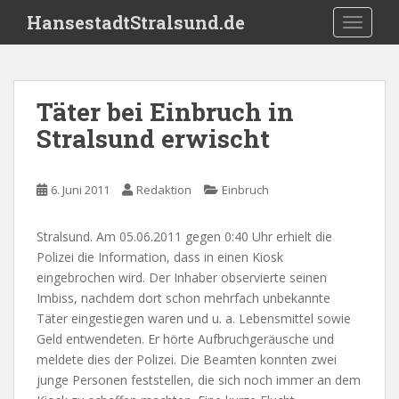
S
HansestadtStralsund.de
TOGGLE
k
i
p
t
Täter bei Einbruch in
o
Stralsund erwischt
m
a
i
6. Juni 2011
Redaktion
Einbruch
n
c
o
Stralsund. Am 05.06.2011 gegen 0:40 Uhr erhielt die
n
Polizei die Information, dass in einen Kiosk
t
eingebrochen wird. Der Inhaber observierte seinen
e
Imbiss, nachdem dort schon mehrfach unbekannte
n
Täter eingestiegen waren und u. a. Lebensmittel sowie
t
Geld entwendeten. Er hörte Aufbruchgeräusche und
meldete dies der Polizei. Die Beamten konnten zwei
junge Personen feststellen, die sich noch immer an dem