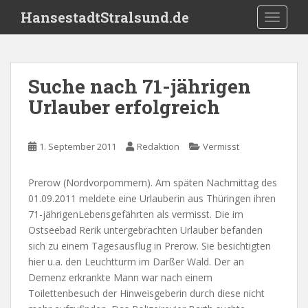
S
HansestadtStralsund.de
TOGGLE
k
i
p
t
Suche nach 71-jährigen
o
Urlauber erfolgreich
m
a
i
1. September 2011
Redaktion
Vermisst
n
c
o
Prerow (Nordvorpommern). Am späten Nachmittag des
n
01.09.2011 meldete eine Urlauberin aus Thüringen ihren
t
71-jährigenLebensgefährten als vermisst. Die im
e
Ostseebad Rerik untergebrachten Urlauber befanden
n
sich zu einem Tagesausflug in Prerow. Sie besichtigten
t
hier u.a. den Leuchtturm im Darßer Wald. Der an
Demenz erkrankte Mann war nach einem
Toilettenbesuch der Hinweisgeberin durch diese nicht