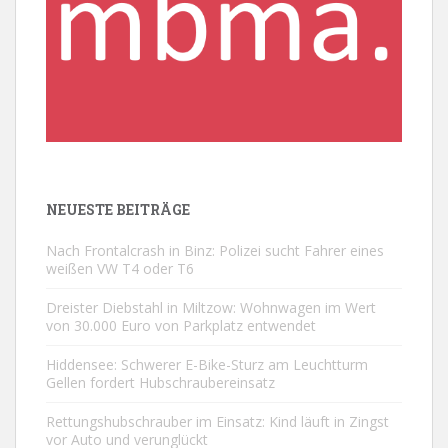
NEUESTE BEITRÄGE
Nach Frontalcrash in Binz: Polizei sucht Fahrer eines
weißen VW T4 oder T6
Dreister Diebstahl in Miltzow: Wohnwagen im Wert
von 30.000 Euro von Parkplatz entwendet
Hiddensee: Schwerer E-Bike-Sturz am Leuchtturm
Gellen fordert Hubschraubereinsatz
Rettungshubschrauber im Einsatz: Kind läuft in Zingst
vor Auto und verunglückt