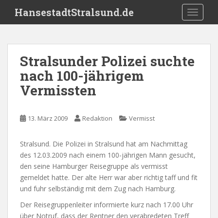
S
HansestadtStralsund.de
TOGGLE
k
i
p
t
Stralsunder Polizei suchte
o
nach 100-jährigem
m
a
Vermissten
i
n
c
13. März 2009
Redaktion
Vermisst
o
n
Stralsund. Die Polizei in Stralsund hat am Nachmittag
t
des 12.03.2009 nach einem 100-jährigen Mann gesucht,
e
den seine Hamburger Reisegruppe als vermisst
n
gemeldet hatte. Der alte Herr war aber richtig taff und fit
t
und fuhr selbständig mit dem Zug nach Hamburg.
Der Reisegruppenleiter informierte kurz nach 17.00 Uhr
über Notruf, dass der Rentner den verabredeten Treff