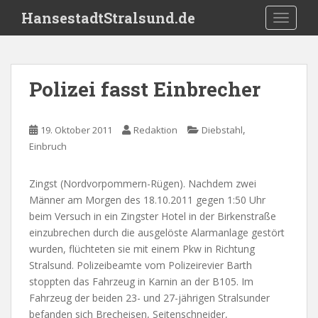
S
HansestadtStralsund.de
TOGGLE
k
i
p
t
Polizei fasst Einbrecher
o
m
a
,
19. Oktober 2011
Redaktion
Diebstahl
i
Einbruch
n
c
Zingst (Nordvorpommern-Rügen). Nachdem zwei
o
Männer am Morgen des 18.10.2011 gegen 1:50 Uhr
n
beim Versuch in ein Zingster Hotel in der Birkenstraße
t
einzubrechen durch die ausgelöste Alarmanlage gestört
e
wurden, flüchteten sie mit einem Pkw in Richtung
n
Stralsund. Polizeibeamte vom Polizeirevier Barth
t
stoppten das Fahrzeug in Karnin an der B105. Im
Fahrzeug der beiden 23- und 27-jährigen Stralsunder
befanden sich Brecheisen, Seitenschneider,