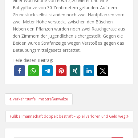
einer Wuchshöhe von etwa 2,20 Meter und eine
Babypflanze von 30 Zentimetern gefunden. Auf dem
Grundstück selbst standen noch zwei Hanfpflanzen vom
zwei Meter Höhe versteckt zwischen den Büschen.
Neben den Pflanzen wurden noch zwei Rauchgeräte aus
den Zimmern der Jugendlichen sichergestellt. Gegen die
Beiden wurde Strafanzeige wegen Verstoßes gegen das
Betäubungsmittelgesetz erstattet.
Teile diesen Beitrag:
Beitragsnavigation
Verkehrsunfall mit Straßenwalze
Fußballmannschaft doppelt bestraft – Spiel verloren und Geld weg