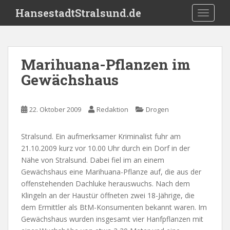
S
HansestadtStralsund.de
TOGGLE
k
i
p
t
Marihuana-Pflanzen im
o
Gewächshaus
m
a
i
22. Oktober 2009
Redaktion
Drogen
n
c
o
Stralsund. Ein aufmerksamer Kriminalist fuhr am
n
21.10.2009 kurz vor 10.00 Uhr durch ein Dorf in der
t
Nähe von Stralsund. Dabei fiel im an einem
e
Gewächshaus eine Marihuana-Pflanze auf, die aus der
n
offenstehenden Dachluke herauswuchs. Nach dem
t
Klingeln an der Haustür öffneten zwei 18-Jährige, die
dem Ermittler als BtM-Konsumenten bekannt waren. Im
Gewächshaus wurden insgesamt vier Hanfpflanzen mit