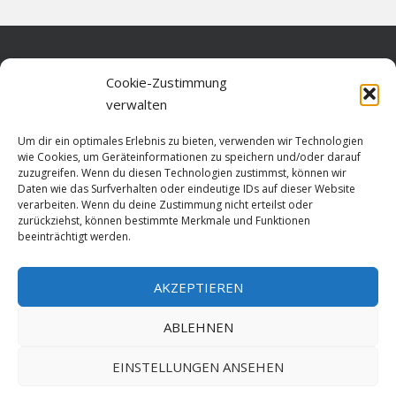
Home
Cookie-Zustimmung
verwalten
Über diese Seite
Um dir ein optimales Erlebnis zu bieten, verwenden wir Technologien
Datenschutz
wie Cookies, um Geräteinformationen zu speichern und/oder darauf
zuzugreifen. Wenn du diesen Technologien zustimmst, können wir
Cookie-Richtlinie (EU)
Daten wie das Surfverhalten oder eindeutige IDs auf dieser Website
verarbeiten. Wenn du deine Zustimmung nicht erteilst oder
Impressum
zurückziehst, können bestimmte Merkmale und Funktionen
beeinträchtigt werden.
AKZEPTIEREN
HOME
ABLEHNEN
GESCHICHTE
STADTGESCHICHTE
STADTWAPPEN
EINSTELLUNGEN ANSEHEN
Stralsund is poetry. Made since 1999 with ♥ by
ABELNET
.POWERED BY