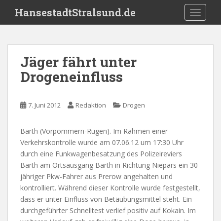
S
HansestadtStralsund.de
TOGGLE
k
i
p
t
Jäger fährt unter
o
Drogeneinfluss
m
a
i
7. Juni 2012
Redaktion
Drogen
n
c
o
Barth (Vorpommern-Rügen). Im Rahmen einer
n
Verkehrskontrolle wurde am 07.06.12 um 17:30 Uhr
t
durch eine Funkwagenbesatzung des Polizeireviers
e
Barth am Ortsausgang Barth in Richtung Niepars ein 30-
n
jähriger Pkw-Fahrer aus Prerow angehalten und
t
kontrolliert. Während dieser Kontrolle wurde festgestellt,
dass er unter Einfluss von Betäubungsmittel steht. Ein
durchgeführter Schnelltest verlief positiv auf Kokain. Im