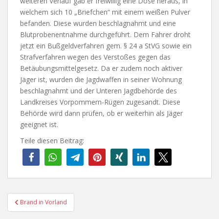
weiteren Verlauf gab er freiwillig eine Dose heraus, in
welchem sich 10 „Briefchen“ mit einem weißen Pulver
befanden. Diese wurden beschlagnahmt und eine
Blutprobenentnahme durchgeführt. Dem Fahrer droht
jetzt ein Bußgeldverfahren gem. § 24 a StVG sowie ein
Strafverfahren wegen des Verstoßes gegen das
Betäubungsmittelgesetz. Da er zudem noch aktiver
Jäger ist, wurden die Jagdwaffen in seiner Wohnung
beschlagnahmt und der Unteren Jagdbehörde des
Landkreises Vorpommern-Rügen zugesandt. Diese
Behörde wird dann prüfen, ob er weiterhin als Jäger
geeignet ist.
Teile diesen Beitrag:
Beitragsnavigation
Brand in Vorland