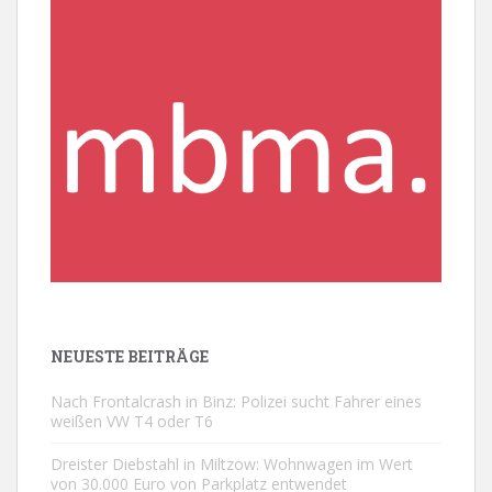
NEUESTE BEITRÄGE
Nach Frontalcrash in Binz: Polizei sucht Fahrer eines
weißen VW T4 oder T6
Dreister Diebstahl in Miltzow: Wohnwagen im Wert
von 30.000 Euro von Parkplatz entwendet