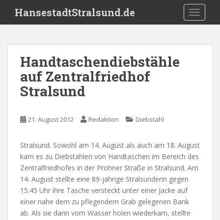
S
HansestadtStralsund.de
TOGGLE
k
i
p
t
Handtaschendiebstähle
o
auf Zentralfriedhof
m
a
Stralsund
i
n
c
21. August 2012
Redaktion
Diebstahl
o
n
Stralsund. Sowohl am 14. August als auch am 18. August
t
kam es zu Diebstählen von Handtaschen im Bereich des
e
Zentralfriedhofes in der Prohner Straße in Stralsund. Am
n
14. August stellte eine 89-jährige Stralsunderin gegen
t
15.45 Uhr ihre Tasche versteckt unter einer Jacke auf
einer nahe dem zu pflegendem Grab gelegenen Bank
ab. Als sie dann vom Wasser holen wiederkam, stellte