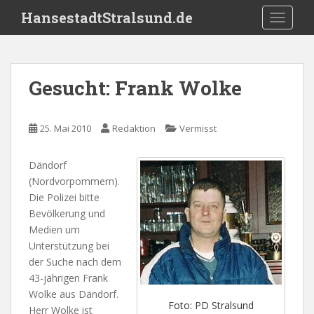
S
HansestadtStralsund.de
TOGGLE
k
i
p
t
Gesucht: Frank Wolke
o
m
a
25. Mai 2010
Redaktion
Vermisst
i
n
Dändorf
c
(Nordvorpommern).
o
Die Polizei bitte
n
Bevölkerung und
t
Medien um
e
Unterstützung bei
n
der Suche nach dem
t
43-jährigen Frank
Wolke aus Dändorf.
Foto: PD Stralsund
Herr Wolke ist