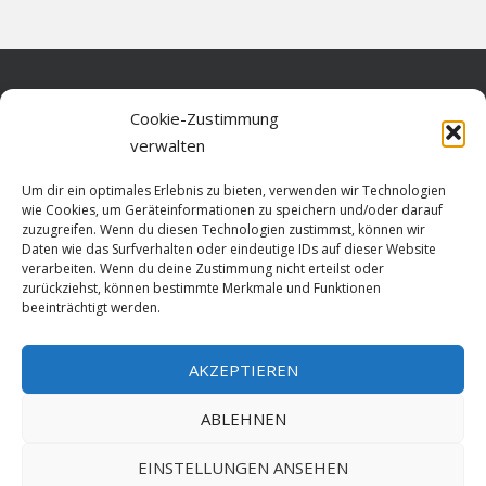
Home
Cookie-Zustimmung
verwalten
Über diese Seite
Um dir ein optimales Erlebnis zu bieten, verwenden wir Technologien
Datenschutz
wie Cookies, um Geräteinformationen zu speichern und/oder darauf
zuzugreifen. Wenn du diesen Technologien zustimmst, können wir
Cookie-Richtlinie (EU)
Daten wie das Surfverhalten oder eindeutige IDs auf dieser Website
verarbeiten. Wenn du deine Zustimmung nicht erteilst oder
Impressum
zurückziehst, können bestimmte Merkmale und Funktionen
beeinträchtigt werden.
AKZEPTIEREN
HOME
ABLEHNEN
GESCHICHTE
STADTGESCHICHTE
STADTWAPPEN
EINSTELLUNGEN ANSEHEN