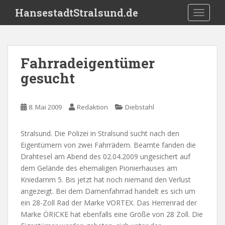
S
HansestadtStralsund.de
TOGGLE
k
i
p
t
Fahrradeigentümer
o
gesucht
m
a
i
8. Mai 2009
Redaktion
Diebstahl
n
c
o
Stralsund. Die Polizei in Stralsund sucht nach den
n
Eigentümern von zwei Fahrrädern. Beamte fanden die
t
Drahtesel am Abend des 02.04.2009 ungesichert auf
e
dem Gelände des ehemaligen Pionierhauses am
n
Kniedamm 5. Bis jetzt hat noch niemand den Verlust
t
angezeigt. Bei dem Damenfahrrad handelt es sich um
ein 28-Zoll Rad der Marke VORTEX. Das Herrenrad der
Marke ÖRICKE hat ebenfalls eine Größe von 28 Zoll. Die