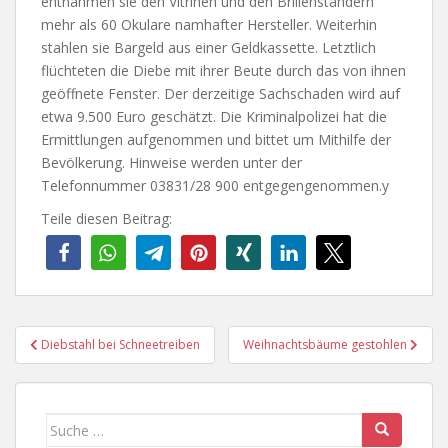
entnahmen sie den Vitrinen und den Brillenständern
mehr als 60 Okulare namhafter Hersteller. Weiterhin
stahlen sie Bargeld aus einer Geldkassette. Letztlich
flüchteten die Diebe mit ihrer Beute durch das von ihnen
geöffnete Fenster. Der derzeitige Sachschaden wird auf
etwa 9.500 Euro geschätzt. Die Kriminalpolizei hat die
Ermittlungen aufgenommen und bittet um Mithilfe der
Bevölkerung. Hinweise werden unter der
Telefonnummer 03831/28 900 entgegengenommen.y
Teile diesen Beitrag:
Beitragsnavigation
Diebstahl bei Schneetreiben
Weihnachtsbäume gestohlen
Suche
nach: