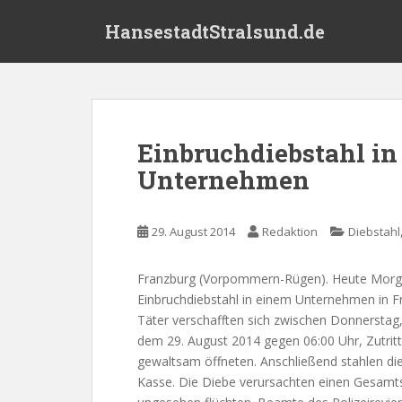
S
HansestadtStralsund.de
k
i
p
t
o
m
Einbruchdiebstahl in
a
Unternehmen
i
n
c
29. August 2014
Redaktion
Diebstahl
o
n
t
Franzburg (Vorpommern-Rügen). Heute Morgen
e
Einbruchdiebstahl in einem Unternehmen in Fr
n
Täter verschafften sich zwischen Donnerstag
t
dem 29. August 2014 gegen 06:00 Uhr, Zutrit
gewaltsam öffneten. Anschließend stahlen di
Kasse. Die Diebe verursachten einen Gesamt