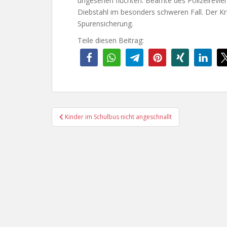
ungesehen flüchten. Beamte des Polizeirevie
Diebstahl im besonders schweren Fall. Der K
Spurensicherung.
Teile diesen Beitrag:
Beitragsnavigation
Kinder im Schulbus nicht angeschnallt