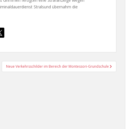
rs Grimmen fertigten eine Strafanzeige wegen
riminaldauerdienst Stralsund übernahm die
Neue Verkehrsschilder im Bereich der Montessori-Grundschule