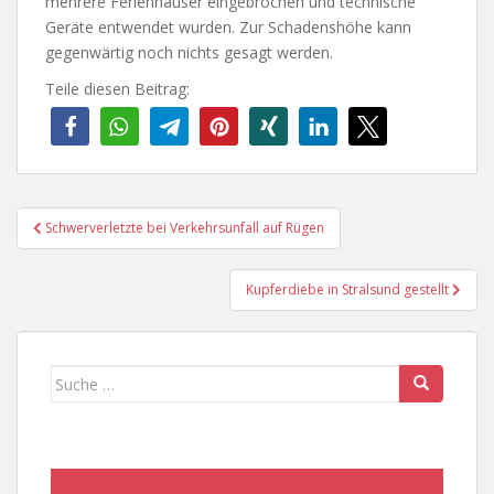
mehrere Ferienhäuser eingebrochen und technische
Geräte entwendet wurden. Zur Schadenshöhe kann
gegenwärtig noch nichts gesagt werden.
Teile diesen Beitrag:
Beitragsnavigation
Schwerverletzte bei Verkehrsunfall auf Rügen
Kupferdiebe in Stralsund gestellt
Suche
nach: