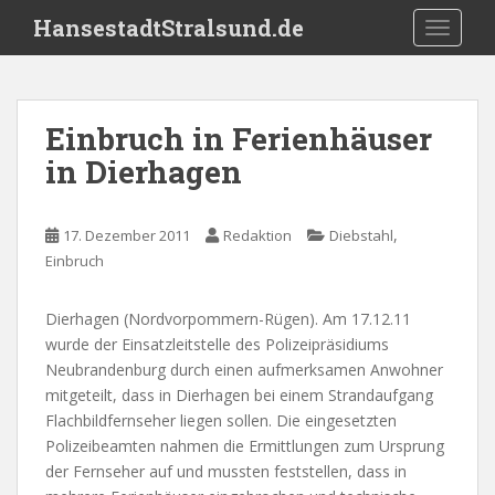
S
HansestadtStralsund.de
TOGGLE
k
i
p
t
Einbruch in Ferienhäuser
o
in Dierhagen
m
a
i
,
17. Dezember 2011
Redaktion
Diebstahl
n
Einbruch
c
o
n
Dierhagen (Nordvorpommern-Rügen). Am 17.12.11
t
wurde der Einsatzleitstelle des Polizeipräsidiums
e
Neubrandenburg durch einen aufmerksamen Anwohner
n
mitgeteilt, dass in Dierhagen bei einem Strandaufgang
t
Flachbildfernseher liegen sollen. Die eingesetzten
Polizeibeamten nahmen die Ermittlungen zum Ursprung
der Fernseher auf und mussten feststellen, dass in