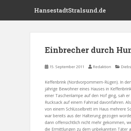
S
HansestadtStralsund.de
k
i
p
t
o
m
Einbrecher durch Hun
a
i
n
15. September 2011
Redaktion
Diebs
c
o
Keffenbrink (Nordvorpommern-Rügen). In den
n
jährige Bewohner eines Hauses in Keffenbrink
t
einer Taschenlampe auf den Hof ging, sah er
e
Rucksack auf einem Fahrrad davonfahren. Als 
n
von einem Schlüsselbrett im Haus mehrere Sch
t
war bereits aus der Halterung gezogen worde
dann offensichtlich nicht mehr gekommen, we
die Ermittlungen zu dem unbekannten Täter