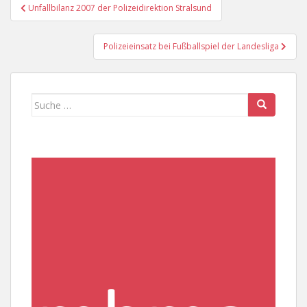
Beitragsnavigation
Unfallbilanz 2007 der Polizeidirektion Stralsund
Polizeieinsatz bei Fußballspiel der Landesliga
Suche
nach: