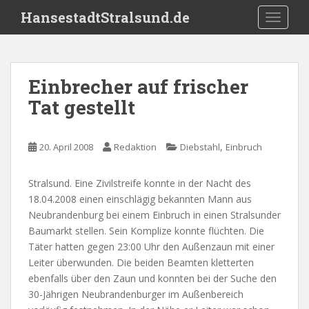
S
HansestadtStralsund.de
TOGGLE
k
i
p
t
Einbrecher auf frischer
o
Tat gestellt
m
a
i
,
20. April 2008
Redaktion
Diebstahl
Einbruch
n
c
o
Stralsund. Eine Zivilstreife konnte in der Nacht des
n
18.04.2008 einen einschlägig bekannten Mann aus
t
Neubrandenburg bei einem Einbruch in einen Stralsunder
e
Baumarkt stellen. Sein Komplize konnte flüchten. Die
n
Täter hatten gegen 23:00 Uhr den Außenzaun mit einer
t
Leiter überwunden. Die beiden Beamten kletterten
ebenfalls über den Zaun und konnten bei der Suche den
30-Jährigen Neubrandenburger im Außenbereich