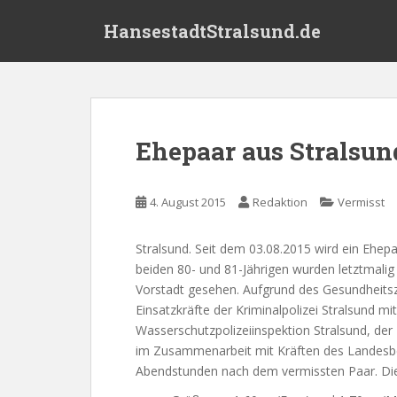
S
HansestadtStralsund.de
k
i
p
t
o
m
Ehepaar aus Stralsun
a
i
n
4. August 2015
Redaktion
Vermisst
c
o
Stralsund. Seit dem 03.08.2015 wird ein Ehepa
n
beiden 80- und 81-Jährigen wurden letztmalig
t
Vorstadt gesehen. Aufgrund des Gesundheits
e
Einsatzkräfte der Kriminalpolizei Stralsund m
n
Wasserschutzpolizeiinspektion Stralsund, der
t
im Zusammenarbeit mit Kräften des Landesber
Abendstunden nach dem vermissten Paar. Die