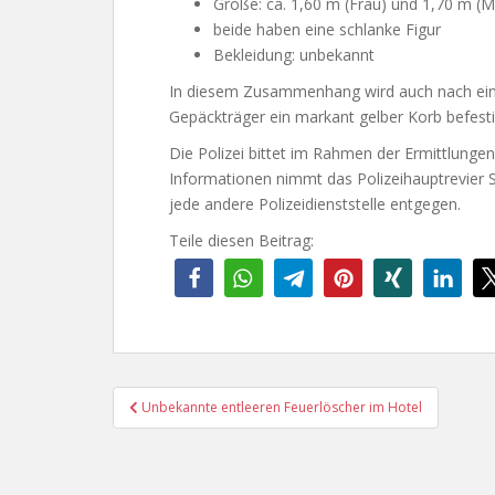
Größe: ca. 1,60 m (Frau) und 1,70 m (
beide haben eine schlanke Figur
Bekleidung: unbekannt
In diesem Zusammenhang wird auch nach ein
Gepäckträger ein markant gelber Korb befestig
Die Polizei bittet im Rahmen der Ermittlunge
Informationen nimmt das Polizeihauptrevier
jede andere Polizeidienststelle entgegen.
Teile diesen Beitrag:
Beitragsnavigation
Unbekannte entleeren Feuerlöscher im Hotel