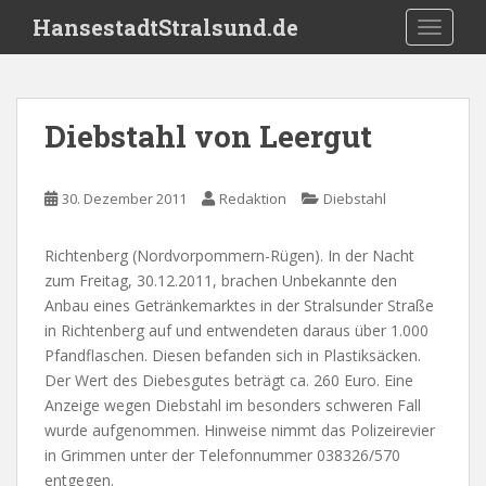
S
HansestadtStralsund.de
TOGGLE
k
i
p
t
Diebstahl von Leergut
o
m
a
30. Dezember 2011
Redaktion
Diebstahl
i
n
Richtenberg (Nordvorpommern-Rügen). In der Nacht
c
zum Freitag, 30.12.2011, brachen Unbekannte den
o
Anbau eines Getränkemarktes in der Stralsunder Straße
n
in Richtenberg auf und entwendeten daraus über 1.000
t
Pfandflaschen. Diesen befanden sich in Plastiksäcken.
e
Der Wert des Diebesgutes beträgt ca. 260 Euro. Eine
n
Anzeige wegen Diebstahl im besonders schweren Fall
t
wurde aufgenommen. Hinweise nimmt das Polizeirevier
in Grimmen unter der Telefonnummer 038326/570
entgegen.