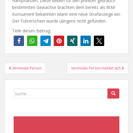
Hanfpflanzen. Diese beiden für den privaten gebrauch
bestimmten Gewächse brachten dem bereits als BtM-
Konsument bekannten Mann eine neue Strafanzeige ein.
Der Führerschein wurde übrigens nicht gefunden.
Teile diesen Beitrag:
Beitragsnavigation
Vermisste Person
Vermisste Person meldet sich
Suche
nach: