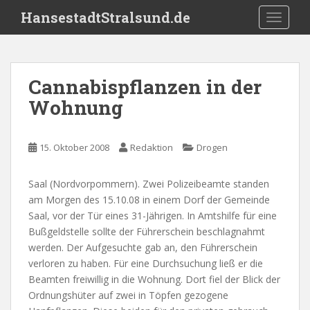
S
HansestadtStralsund.de
TOGGLE
k
i
p
t
Cannabispflanzen in der
o
Wohnung
m
a
i
15. Oktober 2008
Redaktion
Drogen
n
c
o
Saal (Nordvorpommern). Zwei Polizeibeamte standen
n
am Morgen des 15.10.08 in einem Dorf der Gemeinde
t
Saal, vor der Tür eines 31-Jährigen. In Amtshilfe für eine
e
Bußgeldstelle sollte der Führerschein beschlagnahmt
n
werden. Der Aufgesuchte gab an, den Führerschein
t
verloren zu haben. Für eine Durchsuchung ließ er die
Beamten freiwillig in die Wohnung. Dort fiel der Blick der
Ordnungshüter auf zwei in Töpfen gezogene