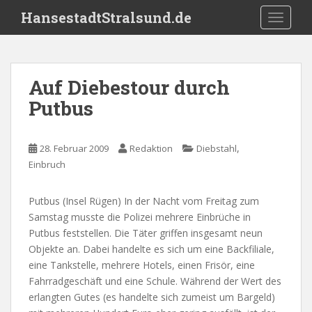
S
HansestadtStralsund.de
TOGGLE
k
i
p
t
Auf Diebestour durch
o
Putbus
m
a
i
,
28. Februar 2009
Redaktion
Diebstahl
n
Einbruch
c
o
n
Putbus (Insel Rügen) In der Nacht vom Freitag zum
t
Samstag musste die Polizei mehrere Einbrüche in
e
Putbus feststellen. Die Täter griffen insgesamt neun
n
Objekte an. Dabei handelte es sich um eine Backfiliale,
t
eine Tankstelle, mehrere Hotels, einen Frisör, eine
Fahrradgeschäft und eine Schule. Während der Wert des
erlangten Gutes (es handelte sich zumeist um Bargeld)