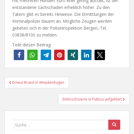
mit mehreren Hundert Euro eher gering ausfällt, ist der
entstandene Sachschaden erheblich höher. Zu den
Tätern gibt es bereits Hinweise. Die Ermittlungen der
Kriminalpolizei dauern an. Mögliche Zeugen werden
gebeten sich in der Polizeiinspektion Bergen, Tel.
03838/8100 zu melden.
Teile diesen Beitrag:
Beitragsnavigation
Erneut Brand in Wiepkenhagen
Einbruchsserie in Putbus aufgeklärt
Suche
nach: