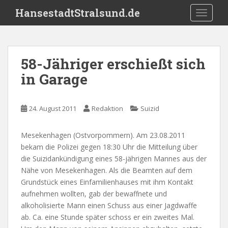
S
HansestadtStralsund.de
TOGGLE
k
i
p
t
58-Jähriger erschießt sich
o
in Garage
m
a
i
24. August 2011
Redaktion
Suizid
n
c
o
Mesekenhagen (Ostvorpommern). Am 23.08.2011
n
bekam die Polizei gegen 18:30 Uhr die Mitteilung über
t
die Suizidankündigung eines 58-jährigen Mannes aus der
e
Nähe von Mesekenhagen. Als die Beamten auf dem
n
Grundstück eines Einfamilienhauses mit ihm Kontakt
t
aufnehmen wollten, gab der bewaffnete und
alkoholisierte Mann einen Schuss aus einer Jagdwaffe
ab. Ca. eine Stunde später schoss er ein zweites Mal.