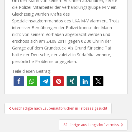
Um den Mann von seinem Ansinnen abzuhalten, setzte
die Polizei Mitarbeiter der Verhandlungsgruppe M-V ein.
Gleichzeitig wurden Kräfte des
Spezialeinsatzkommandos des LKA M-V alarmiert. Trotz
intensiver Bemühungen der Polizei konnte der Mann
nicht von seinem Vorhaben abgebracht werden und
erschoss sich am 24.08.2011 gegen 02:30 Uhr in der
Garage auf dem Grundstück. Als Grund für seine Tat
hatte der Deutsche, der zuletzt in Südafrika wohnte,
persönliche Probleme angegeben.
Teile diesen Beitrag:
Beitragsnavigation
Geschädigte nach Laubenaufbrüchen in Tribsees gesucht
82-Jährige aus Langsdorf vermisst