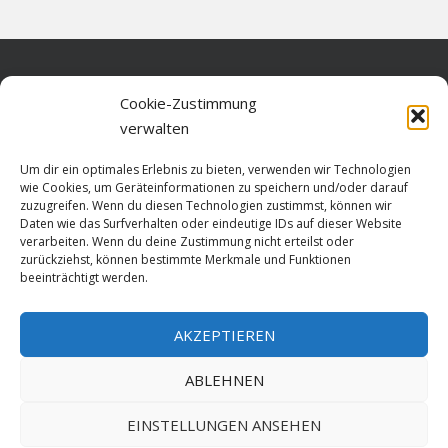
Home
Cookie-Zustimmung
verwalten
Über diese Seite
Um dir ein optimales Erlebnis zu bieten, verwenden wir Technologien
Datenschutz
wie Cookies, um Geräteinformationen zu speichern und/oder darauf
zuzugreifen. Wenn du diesen Technologien zustimmst, können wir
Cookie-Richtlinie (EU)
Daten wie das Surfverhalten oder eindeutige IDs auf dieser Website
verarbeiten. Wenn du deine Zustimmung nicht erteilst oder
Impressum
zurückziehst, können bestimmte Merkmale und Funktionen
beeinträchtigt werden.
AKZEPTIEREN
HOME
ABLEHNEN
GESCHICHTE
STADTGESCHICHTE
STADTWAPPEN
EINSTELLUNGEN ANSEHEN